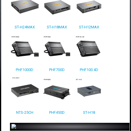
ST-H24MAX
ST-H18MAX
ST-H12MAX
PHF1000D
PHF700D
PHF100.4D
NTS-25CH
PHF450D
ST-H18